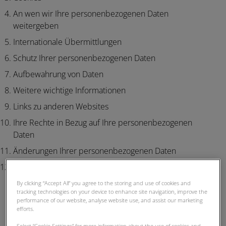
An wen wir Ihre personenbezogenen Daten
weitergeben
Internationale Übermittlungen
Schutz Ihrer personenbezogenen Daten
Aufbewahrung von Daten
Weitere wichtige Informationen
Links zu anderen Websites
Ihre Rechte in Bezug auf Ihre personenbezogenen
Daten
Änderungen Ihrer personenbezogenen Daten
Kontaktdaten
By clicking “Accept All” you agree to the storing and use of cookies and
tracking technologies on your device to enhance site navigation, improve the
performance of our website, analyse website use, and assist our marketing
1. Wer wir sind
efforts.
Verantwortlicher