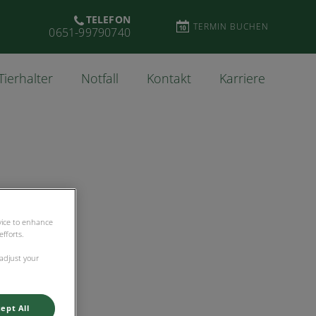
TELEFON
TERMIN BUCHEN
0651-99790740
Tierhalter
Notfall
Kontakt
Karriere
evice to enhance
fforts.
 adjust your
ept All