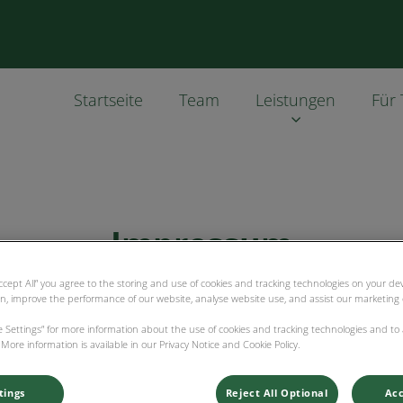
Startseite
Team
Leistungen
Für 
Impressum
Accept All” you agree to the storing and use of cookies and tracking technologies on your d
on, improve the performance of our website, analyse website use, and assist our marketing e
ie Settings” for more information about the use of cookies and tracking technologies and to
More information is available in our Privacy Notice and Cookie Policy.
ia GmbH
tings
Reject All Optional
Acc