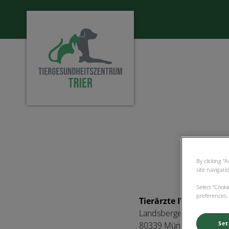
Homepage Tiergesundheitszentrum Trier
By clicking “
site navigati
Select “Cook
preferences. 
Tierärzte IVC Evidens
Landsberger Straße 94
Set
​80339 München