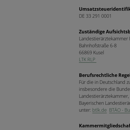
Umsatzsteueridentif
DE 33 291 0001
Zuständige Aufsichts
Landestierärztekammer R
Bahnhofstraße 6-8
66869 Kusel
LTK RLP
Berufsrechtliche Reg
Für die in Deutschland 
insbesondere die Bundes
Landestierärztekammer, 
Bayerischen Landestierä
unter:
btlk.de
BTÄO - Bu
Kammermitgliedschaf