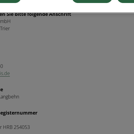
n Sie bitte folgende Anschrift
 GmbH
Trier
40
is.de
te
 Langbehn
 Registernummer
r HRB 254053